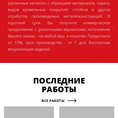
различные каталоги с образцами материалов, окраса,
видов кровельных покрытий, столбов и других
атрибутов производимых металлоконструкций. В
короткий срок Вы получите коммерческое
предложение с различными вариантами исполнения
Вашего заказа - на любой вкус и кошелёк. Предоплата
от 10%, срок производства - от 1 дня, бесплатная
визуализация изделий.
ПОСЛЕДНИЕ
РАБОТЫ
ВСЕ РАБОТЫ