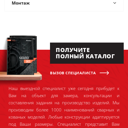
Монтаж
ПОЛУЧИТЕ
ПОЛНЫЙ КАТАЛОГ
ВЫЗОВ СПЕЦИАЛИСТА
Наш выездной специалист уже сегодня прибудет к
Вам на объект для замера, консультации и
составления задания на производство изделий. Мы
производим более 1000 наименований сварных и
кованых моделей. Любые конструкции адаптируется
под Ваши размеры. Специалист представит Вам