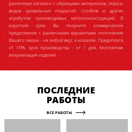
различные каталоги с образцами материалов, окраса,
видов кровельных покрытий, столбов и других
атрибутов производимых металлоконструкций. В
короткий срок Вы получите коммерческое
предложение с различными вариантами исполнения
Вашего заказа - на любой вкус и кошелёк. Предоплата
от 10%, срок производства - от 1 дня, бесплатная
визуализация изделий.
ПОСЛЕДНИЕ
РАБОТЫ
ВСЕ РАБОТЫ