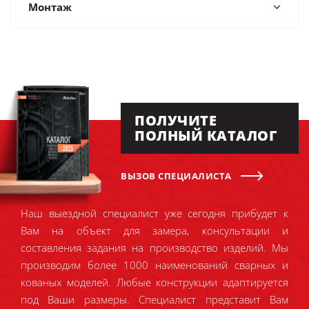
Монтаж
ПОЛУЧИТЕ
ПОЛНЫЙ КАТАЛОГ
ВЫЗОВ СПЕЦИАЛИСТА
Наш выездной специалист уже сегодня прибудет к
Вам на объект для замера, консультации и
составления задания на производство изделий. Мы
производим более 1000 наименований сварных и
кованых моделей. Любые конструкции адаптируется
под Ваши размеры. Специалист представит Вам