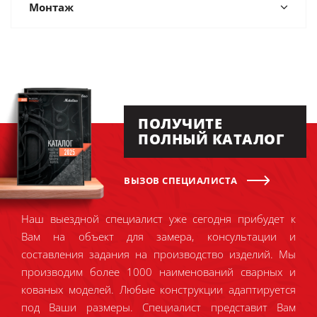
Монтаж
ПОЛУЧИТЕ
ПОЛНЫЙ КАТАЛОГ
ВЫЗОВ СПЕЦИАЛИСТА
Наш выездной специалист уже сегодня прибудет к
Вам на объект для замера, консультации и
составления задания на производство изделий. Мы
производим более 1000 наименований сварных и
кованых моделей. Любые конструкции адаптируется
под Ваши размеры. Специалист представит Вам