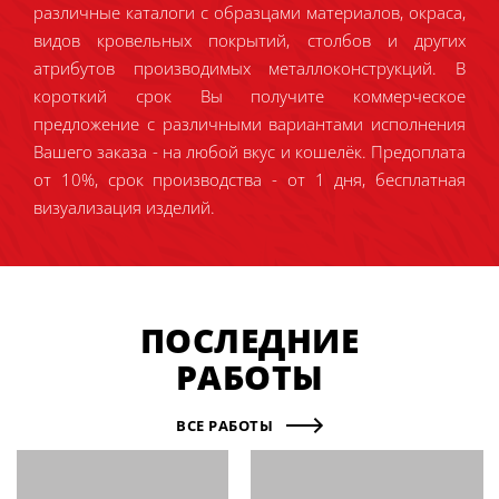
различные каталоги с образцами материалов, окраса,
видов кровельных покрытий, столбов и других
атрибутов производимых металлоконструкций. В
короткий срок Вы получите коммерческое
предложение с различными вариантами исполнения
Вашего заказа - на любой вкус и кошелёк. Предоплата
от 10%, срок производства - от 1 дня, бесплатная
визуализация изделий.
ПОСЛЕДНИЕ
РАБОТЫ
ВСЕ РАБОТЫ