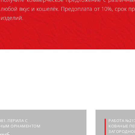
любой вкус и кошелёк. Предоплата от 10%, срок пр
изделий.
981. ПЕРИЛА С
РАБОТА №217
НЫМ ОРНАМЕНТОМ
КОВАНЫЕ ПЕ
ЗАГОРОДНО
 руб.