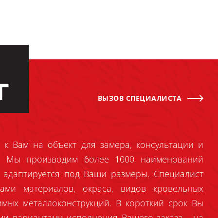
Г
ВЫЗОВ СПЕЦИАЛИСТА
 к Вам на объект для замера, консультации и
й. Мы производим более 1000 наименований
 адаптируется под Ваши размеры. Специалист
ами материалов, окраса, видов кровельных
имых металлоконструкций. В короткий срок Вы
ми вариантами исполнения Вашего заказа - на