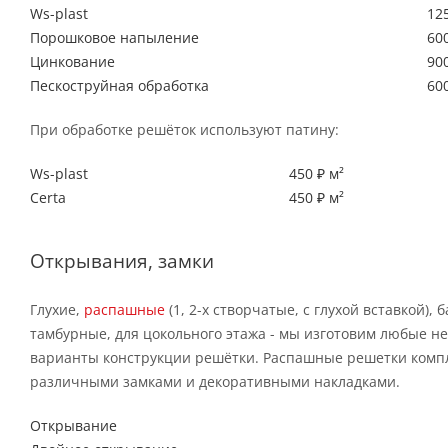
Ws-plast
125
Порошковое напыление
600
Цинкование
900
Пескоструйная обработка
600
При обработке решёток используют патину:
Ws-plast
450 ₽ м²
Certa
450 ₽ м²
Открывания, замки
Глухие,
распашные
(1, 2-х створчатые, с глухой вставкой), 
тамбурные, для цокольного этажа - мы изготовим любые н
варианты конструкции решётки. Распашные решетки комп
различными замками и декоративными накладками.
Открывание