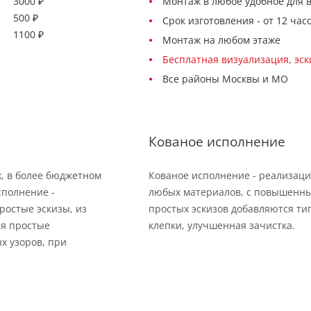
3000 ₽
Монтаж в любое удобное для 
500 ₽
Срок изготовления - от 12 час
1100 ₽
Монтаж на любом этаже
Бесплатная визуализация, эс
Все районы Москвы и МО
Кованое исполнение
х, в более бюджетном
Кованое исполнение - реализаци
сполнение -
любых материалов, с повышенны
ростые эскизы, из
простых эскизов добавляются тип
ся простые
клепки, улучшенная зачистка.
х узоров, при