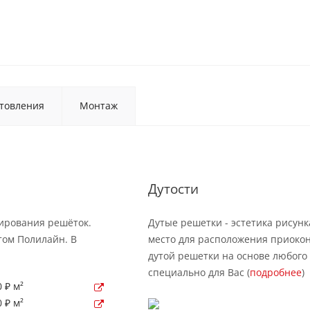
товления
Монтаж
Дутости
рирования решёток.
Дутые решетки - эстетика рисунк
том Полилайн. В
место для расположения приокон
дутой решетки на основе любого 
специально для Вас (
подробнее
)
 ₽ м²
 ₽ м²