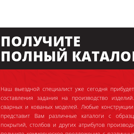
ПОЛУЧИТЕ
ПОЛНЫЙ КАТАЛО
Наш выездной специалист уже сегодня прибудет
составления задания на производство издели
сварных и кованых моделей. Любые конструкции
представит Вам различные каталоги с образц
покрытий, столбов и других атрибутов производ
получите коммерческое предложение с различны