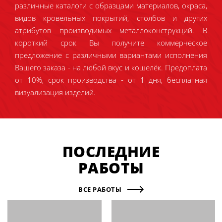
различные каталоги с образцами материалов, окраса,
видов кровельных покрытий, столбов и других
атрибутов производимых металлоконструкций. В
короткий срок Вы получите коммерческое
предложение с различными вариантами исполнения
Вашего заказа - на любой вкус и кошелёк. Предоплата
от 10%, срок производства - от 1 дня, бесплатная
визуализация изделий.
ПОСЛЕДНИЕ
РАБОТЫ
ВСЕ РАБОТЫ