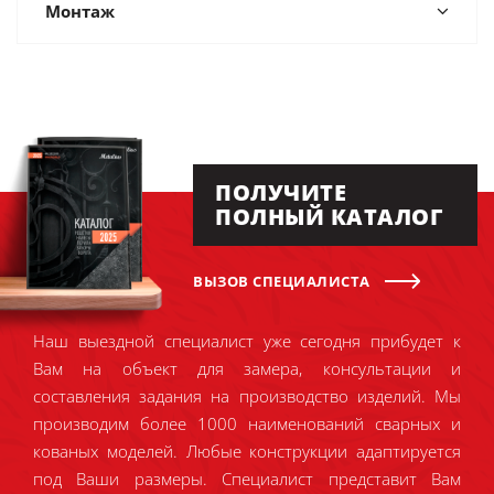
Монтаж
ПОЛУЧИТЕ
ПОЛНЫЙ КАТАЛОГ
ВЫЗОВ СПЕЦИАЛИСТА
Наш выездной специалист уже сегодня прибудет к
Вам на объект для замера, консультации и
составления задания на производство изделий. Мы
производим более 1000 наименований сварных и
кованых моделей. Любые конструкции адаптируется
под Ваши размеры. Специалист представит Вам