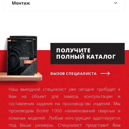
Монтаж
ПОЛУЧИТЕ
ПОЛНЫЙ КАТАЛОГ
ВЫЗОВ СПЕЦИАЛИСТА
Наш выездной специалист уже сегодня прибудет к
Вам на объект для замера, консультации и
составления задания на производство изделий. Мы
производим более 1000 наименований сварных и
кованых моделей. Любые конструкции адаптируется
под Ваши размеры. Специалист представит Вам