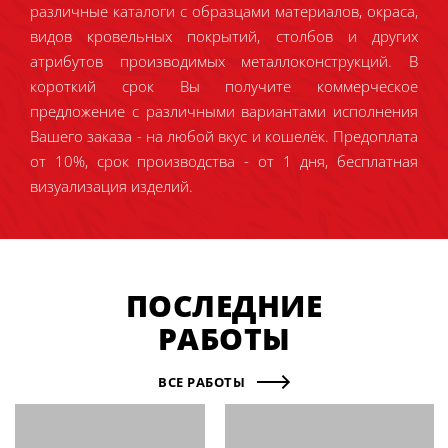
различные каталоги с образцами материалов, окраса,
видов кровельных покрытий, столбов и других
атрибутов производимых металлоконструкций. В
короткий срок Вы получите коммерческое
предложение с различными вариантами исполнения
Вашего заказа - на любой вкус и кошелёк. Предоплата
от 10%, срок производства - от 1 дня, бесплатная
визуализация изделий.
ПОСЛЕДНИЕ
РАБОТЫ
ВСЕ РАБОТЫ