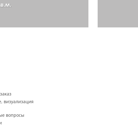
кв.м.
заказ
, визуализация
ые вопросы
и