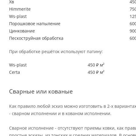
Хв
450
Himmerite
750
Ws-plast
125
Порошковое напыление
600
Цинкование
900
Пескоструйная обработка
600
При обработке решёток используют патину:
Ws-plast
450 ₽ м²
Certa
450 ₽ м²
Сварные или кованые
Как правило любой эскиз можно изготовить в 2-х варианта
- сварном исполнении и в кованом исполнении.
Сварное исполнение - отсутствуют приемы ковки, как пра
простые эскизы, из тонских и средних материалов. В осно