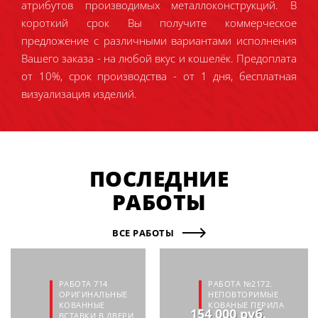
атрибутов производимых металлоконструкций. В
короткий срок Вы получите коммерческое
предложение с различными вариантами исполнения
Вашего заказа - на любой вкус и кошелёк. Предоплата
от 10%, срок производства - от 1 дня, бесплатная
визуализация изделий.
ПОСЛЕДНИЕ
РАБОТЫ
ВСЕ РАБОТЫ
РАБОТА 714
РАБОТА №2172.
ОРИГИНАЛЬНЫЕ
НЕПОВТОРИМЫЕ
КОВАННЫЕ
КОВАНЫЕ ПЕРИЛА
154 000 руб.
ВСТАВКИ В ДВЕРИ