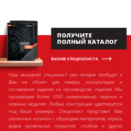
ПОЛУЧИТЕ
ПОЛНЫЙ КАТАЛОГ
ВЫЗОВ СПЕЦИАЛИСТА
Наш выездной специалист уже сегодня прибудет к
Вам на объект для замера, консультации и
составления задания на производство изделий. Мы
производим более 1000 наименований сварных и
кованых моделей. Любые конструкции адаптируется
под Ваши размеры. Специалист представит Вам
различные каталоги с образцами материалов, окраса,
видов кровельных покрытий, столбов и других