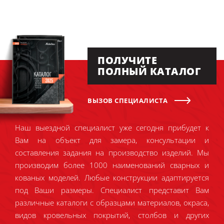
ПОЛУЧИТЕ
ПОЛНЫЙ КАТАЛОГ
ВЫЗОВ СПЕЦИАЛИСТА
Наш выездной специалист уже сегодня прибудет к
Вам на объект для замера, консультации и
составления задания на производство изделий. Мы
производим более 1000 наименований сварных и
кованых моделей. Любые конструкции адаптируется
под Ваши размеры. Специалист представит Вам
различные каталоги с образцами материалов, окраса,
видов кровельных покрытий, столбов и других