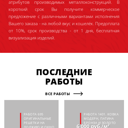
атрибутов производимых металлоконструкций. В
короткий срок Вы получите коммерческое
предложение с различными вариантами исполнения
Вашего заказа - на любой вкус и кошелёк. Предоплата
от 10%, срок производства - от 1 дня, бесплатная
визуализация изделий.
ПОСЛЕДНИЕ
РАБОТЫ
ВСЕ РАБОТЫ
РАБОТА 695
РАБОТА 1401. КОВКА
ОРИГИНАЛЬНЫЕ
МОДЕРН, ПАТИНА
РЕШЕТКИ НА
БРОНЗА И ЗОЛОТО
6 000 руб./м²
ЛОДЖИЮ И ОКНО