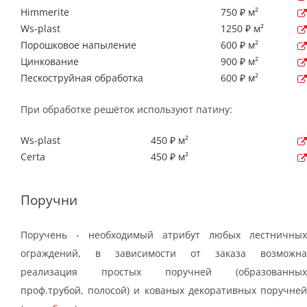
Himmerite
750 ₽ м²
Ws-plast
1250 ₽ м²
Порошковое напыление
600 ₽ м²
Цинкование
900 ₽ м²
Пескоструйная обработка
600 ₽ м²
При обработке решёток используют патину:
Ws-plast
450 ₽ м²
Certa
450 ₽ м²
Поручни
Поручень - необходимый атрибут любых лестничных
ограждений, в зависимости от заказа возможна
реализация простых поручней (образованных
проф.трубой, полосой) и кованых декоративных поручней