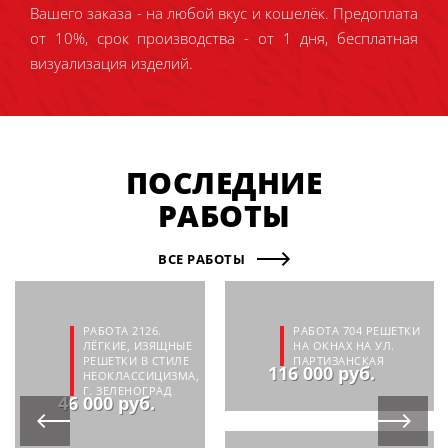
Вашего заказа - на любой вкус и кошелёк. Предоплата
от 10%, срок производства - от 1 дня, бесплатная
визуализация изделий.
ПОСЛЕДНИЕ
РАБОТЫ
ВСЕ РАБОТЫ
РАБОТА 2126.
РАБОТА 704 РЕШЕТКИ
ЛЁГКИЕ, ИЗЯЩНЫЕ
НА ОКНАХ НА УЛ.
РЕШЕТКИ В СТИЛЕ
ПАРТИЗАНСКАЯ
116 000 руб.
НЕОКЛАССИЦИЗМА,
Г. ЗЕЛЕНОГРАД
46 000 руб.