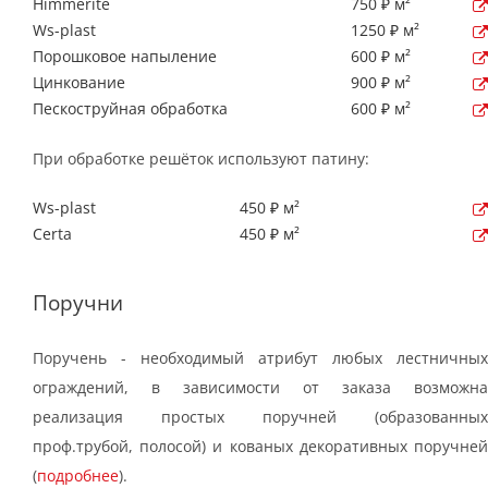
Himmerite
750 ₽ м²
Ws-plast
1250 ₽ м²
Порошковое напыление
600 ₽ м²
Цинкование
900 ₽ м²
Пескоструйная обработка
600 ₽ м²
При обработке решёток используют патину:
Ws-plast
450 ₽ м²
Certa
450 ₽ м²
Поручни
Поручень - необходимый атрибут любых лестничных
ограждений, в зависимости от заказа возможна
реализация простых поручней (образованных
проф.трубой, полосой) и кованых декоративных поручней
(
подробнее
).