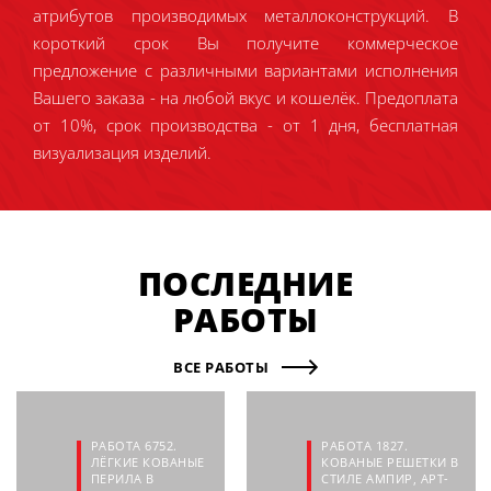
атрибутов производимых металлоконструкций. В
короткий срок Вы получите коммерческое
предложение с различными вариантами исполнения
Вашего заказа - на любой вкус и кошелёк. Предоплата
от 10%, срок производства - от 1 дня, бесплатная
визуализация изделий.
ПОСЛЕДНИЕ
РАБОТЫ
ВСЕ РАБОТЫ
РАБОТА 6752.
РАБОТА 1827.
ЛЁГКИЕ КОВАНЫЕ
КОВАНЫЕ РЕШЕТКИ В
ПЕРИЛА В
СТИЛЕ АМПИР, АРТ-