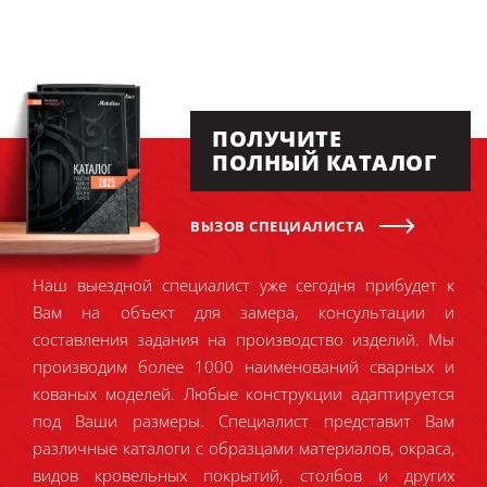
ПОЛУЧИТЕ
ПОЛНЫЙ КАТАЛОГ
ВЫЗОВ СПЕЦИАЛИСТА
Наш выездной специалист уже сегодня прибудет к
Вам на объект для замера, консультации и
составления задания на производство изделий. Мы
производим более 1000 наименований сварных и
кованых моделей. Любые конструкции адаптируется
под Ваши размеры. Специалист представит Вам
различные каталоги с образцами материалов, окраса,
видов кровельных покрытий, столбов и других