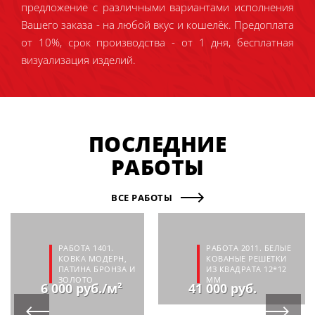
предложение с различными вариантами исполнения
Вашего заказа - на любой вкус и кошелёк. Предоплата
от 10%, срок производства - от 1 дня, бесплатная
визуализация изделий.
ПОСЛЕДНИЕ
РАБОТЫ
ВСЕ РАБОТЫ
РАБОТА 1401.
РАБОТА 2011. БЕЛЫЕ
КОВКА МОДЕРН,
КОВАНЫЕ РЕШЕТКИ
ПАТИНА БРОНЗА И
ИЗ КВАДРАТА 12*12
ЗОЛОТО
ММ
6 000 руб./м²
41 000 руб.