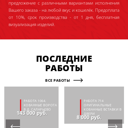
предложение с различными вариантами исполнения
Вашего заказа - на любой вкус и кошелёк. Предоплата
от 10%, срок производства - от 1 дня, бесплатная
визуализация изделий.
ПОСЛЕДНИЕ
РАБОТЫ
ВСЕ РАБОТЫ
РАБОТА 1064.
РАБОТА 714
КОВАННЫЕ ВОРОТА
ОРИГИНАЛЬНЫЕ
В Д. САЛАРЬЕВО
КОВАННЫЕ ВСТАВКИ В
143 000 руб.
ДВЕРИ
8 000 руб.