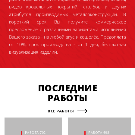
видов кровельных покрытий, столбов и других
атрибутов производимых металлоконструкций. В
короткий срок Вы получите коммерческое
предложение с различными вариантами исполнения
Вашего заказа - на любой вкус и кошелёк. Предоплата
от 10%, срок производства - от 1 дня, бесплатная
визуализация изделий.
ПОСЛЕДНИЕ
РАБОТЫ
ВСЕ РАБОТЫ
РАБОТА 702
РАБОТА 698