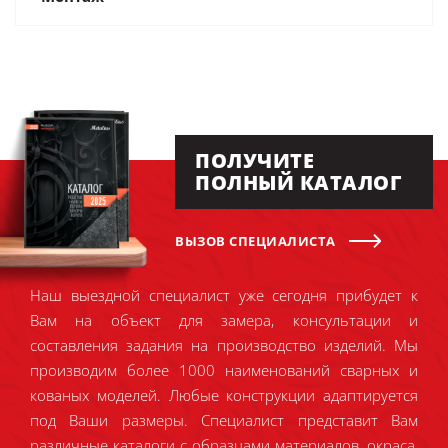
ПОЛУЧИТЕ
ПОЛНЫЙ КАТАЛОГ
ВЫЗОВ СПЕЦИАЛИСТА
Наш выездной специалист уже сегодня прибудет к
Вам на объект для замера, консультации и
составления задания на производство изделий. Мы
производим более 1000 наименований сварных и
кованых моделей. Любые конструкции адаптируется
под Ваши размеры. Специалист представит Вам
различные каталоги с образцами материалов, окраса,