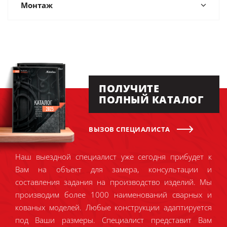
Монтаж
ПОЛУЧИТЕ
ПОЛНЫЙ КАТАЛОГ
ВЫЗОВ СПЕЦИАЛИСТА
Наш выездной специалист уже сегодня прибудет к
Вам на объект для замера, консультации и
составления задания на производство изделий. Мы
производим более 1000 наименований сварных и
кованых моделей. Любые конструкции адаптируется
под Ваши размеры. Специалист представит Вам