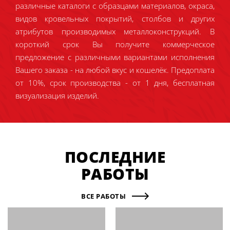
различные каталоги с образцами материалов, окраса,
видов кровельных покрытий, столбов и других
атрибутов производимых металлоконструкций. В
короткий срок Вы получите коммерческое
предложение с различными вариантами исполнения
Вашего заказа - на любой вкус и кошелёк. Предоплата
от 10%, срок производства - от 1 дня, бесплатная
визуализация изделий.
ПОСЛЕДНИЕ
РАБОТЫ
ВСЕ РАБОТЫ