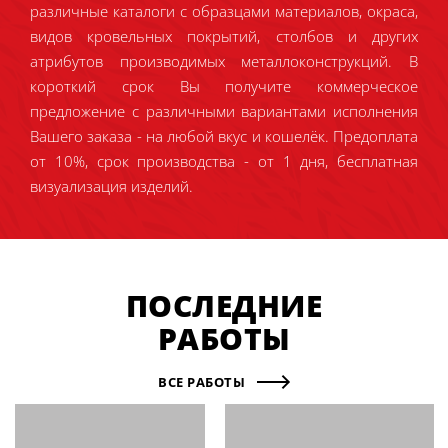
различные каталоги с образцами материалов, окраса,
видов кровельных покрытий, столбов и других
атрибутов производимых металлоконструкций. В
короткий срок Вы получите коммерческое
предложение с различными вариантами исполнения
Вашего заказа - на любой вкус и кошелёк. Предоплата
от 10%, срок производства - от 1 дня, бесплатная
визуализация изделий.
ПОСЛЕДНИЕ
РАБОТЫ
ВСЕ РАБОТЫ