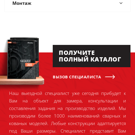
Монтаж
ПОЛУЧИТЕ
ПОЛНЫЙ КАТАЛОГ
ВЫЗОВ СПЕЦИАЛИСТА
Наш выездной специалист уже сегодня прибудет к
Вам на объект для замера, консультации и
составления задания на производство изделий. Мы
производим более 1000 наименований сварных и
кованых моделей. Любые конструкции адаптируется
под Ваши размеры. Специалист представит Вам