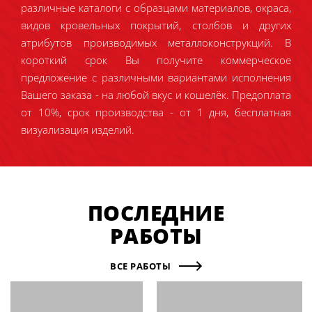
различные каталоги с образцами материалов, окраса,
видов кровельных покрытий, столбов и других
атрибутов производимых металлоконструкций. В
короткий срок Вы получите коммерческое
предложение с различными вариантами исполнения
Вашего заказа - на любой вкус и кошелёк. Предоплата
от 10%, срок производства - от 1 дня, бесплатная
визуализация изделий.
ПОСЛЕДНИЕ
РАБОТЫ
ВСЕ РАБОТЫ