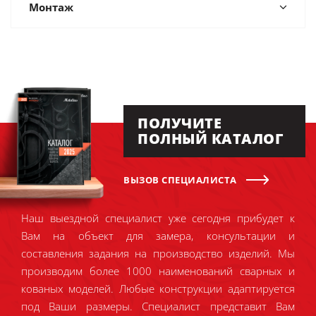
Монтаж
ПОЛУЧИТЕ
ПОЛНЫЙ КАТАЛОГ
ВЫЗОВ СПЕЦИАЛИСТА
Наш выездной специалист уже сегодня прибудет к
Вам на объект для замера, консультации и
составления задания на производство изделий. Мы
производим более 1000 наименований сварных и
кованых моделей. Любые конструкции адаптируется
под Ваши размеры. Специалист представит Вам