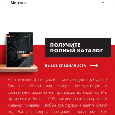
Монтаж
ПОЛУЧИТЕ
ПОЛНЫЙ КАТАЛОГ
ВЫЗОВ СПЕЦИАЛИСТА
Наш выездной специалист уже сегодня прибудет к
Вам на объект для замера, консультации и
составления задания на производство изделий. Мы
производим более 1000 наименований сварных и
кованых моделей. Любые конструкции адаптируется
под Ваши размеры. Специалист представит Вам