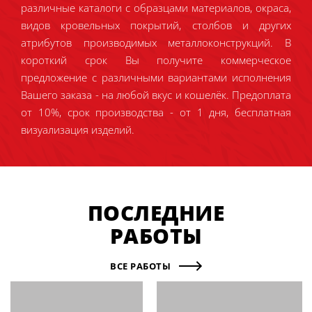
различные каталоги с образцами материалов, окраса,
видов кровельных покрытий, столбов и других
атрибутов производимых металлоконструкций. В
короткий срок Вы получите коммерческое
предложение с различными вариантами исполнения
Вашего заказа - на любой вкус и кошелёк. Предоплата
от 10%, срок производства - от 1 дня, бесплатная
визуализация изделий.
ПОСЛЕДНИЕ
РАБОТЫ
ВСЕ РАБОТЫ