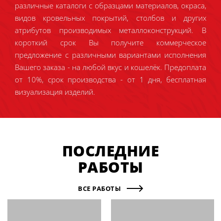
различные каталоги с образцами материалов, окраса,
видов кровельных покрытий, столбов и других
атрибутов производимых металлоконструкций. В
короткий срок Вы получите коммерческое
предложение с различными вариантами исполнения
Вашего заказа - на любой вкус и кошелёк. Предоплата
от 10%, срок производства - от 1 дня, бесплатная
визуализация изделий.
ПОСЛЕДНИЕ
РАБОТЫ
ВСЕ РАБОТЫ