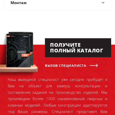
Монтаж
ПОЛУЧИТЕ
ПОЛНЫЙ КАТАЛОГ
ВЫЗОВ СПЕЦИАЛИСТА
Наш выездной специалист уже сегодня прибудет к
Вам на объект для замера, консультации и
составления задания на производство изделий. Мы
производим более 1000 наименований сварных и
кованых моделей. Любые конструкции адаптируется
под Ваши размеры. Специалист представит Вам