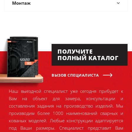
Монтаж
ПОЛУЧИТЕ
ПОЛНЫЙ КАТАЛОГ
ВЫЗОВ СПЕЦИАЛИСТА
Наш выездной специалист уже сегодня прибудет к
Вам на объект для замера, консультации и
составления задания на производство изделий. Мы
производим более 1000 наименований сварных и
кованых моделей. Любые конструкции адаптируется
под Ваши размеры. Специалист представит Вам