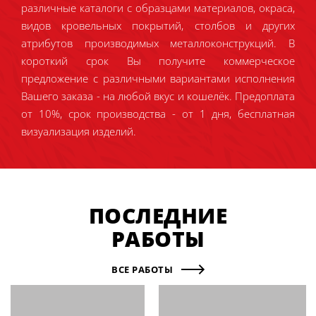
различные каталоги с образцами материалов, окраса,
видов кровельных покрытий, столбов и других
атрибутов производимых металлоконструкций. В
короткий срок Вы получите коммерческое
предложение с различными вариантами исполнения
Вашего заказа - на любой вкус и кошелёк. Предоплата
от 10%, срок производства - от 1 дня, бесплатная
визуализация изделий.
ПОСЛЕДНИЕ
РАБОТЫ
ВСЕ РАБОТЫ