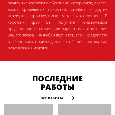
различные каталоги с образцами материалов, окраса,
видов кровельных покрытий, столбов и других
атрибутов производимых металлоконструкций. В
короткий срок Вы получите коммерческое
предложение с различными вариантами исполнения
Вашего заказа - на любой вкус и кошелёк. Предоплата
от 10%, срок производства - от 1 дня, бесплатная
визуализация изделий.
ПОСЛЕДНИЕ
РАБОТЫ
ВСЕ РАБОТЫ