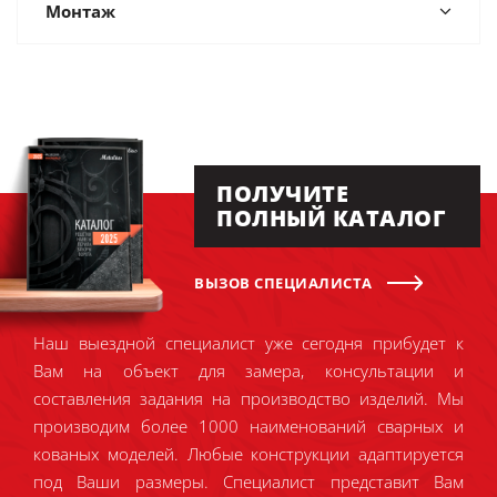
Монтаж
ПОЛУЧИТЕ
ПОЛНЫЙ КАТАЛОГ
ВЫЗОВ СПЕЦИАЛИСТА
Наш выездной специалист уже сегодня прибудет к
Вам на объект для замера, консультации и
составления задания на производство изделий. Мы
производим более 1000 наименований сварных и
кованых моделей. Любые конструкции адаптируется
под Ваши размеры. Специалист представит Вам