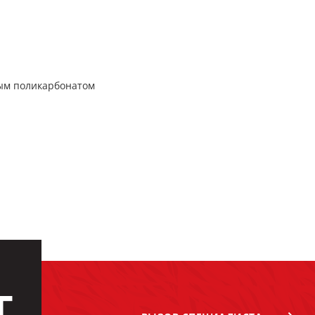
ым поликарбонатом
Г