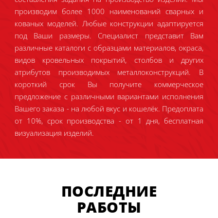
производим более 1000 наименований сварных и
кованых моделей. Любые конструкции адаптируется
под Ваши размеры. Специалист представит Вам
различные каталоги с образцами материалов, окраса,
видов кровельных покрытий, столбов и других
атрибутов производимых металлоконструкций. В
короткий срок Вы получите коммерческое
предложение с различными вариантами исполнения
Вашего заказа - на любой вкус и кошелёк. Предоплата
от 10%, срок производства - от 1 дня, бесплатная
визуализация изделий.
ПОСЛЕДНИЕ
РАБОТЫ