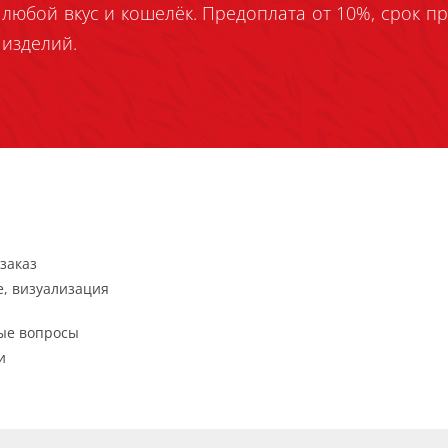
любой вкус и кошелёк. Предоплата от 10%, срок пр
изделий.
заказ
, визуализация
ые вопросы
и