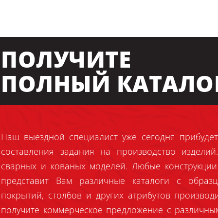
ПОЛУЧИТЕ
ПОЛНЫЙ КАТАЛО
Наш выездной специалист уже сегодня прибудет
составления задания на производство издели
сварных и кованых моделей. Любые конструкции
представит Вам различные каталоги с образц
покрытий, столбов и других атрибутов производ
получите коммерческое предложение с различны