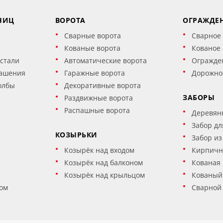
НИЦ
ВОРОТА
ОГРАЖДЕ
Сварные ворота
Сварное
Кованые ворота
Кованое
стали
Автоматические ворота
Огражде
ашения
Гаражные ворота
Дорожно
олбы
Декоративные ворота
ЗАБОРЫ
Раздвижные ворота
Распашные ворота
Деревян
Забор дл
КОЗЫРЬКИ
Забор из
Козырёк над входом
Кирпичн
Козырёк над балконом
Кованая 
Козырёк над крыльцом
Кованый
ом
Сварной