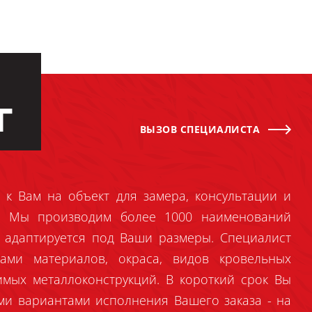
Г
ВЫЗОВ СПЕЦИАЛИСТА
 к Вам на объект для замера, консультации и
й. Мы производим более 1000 наименований
 адаптируется под Ваши размеры. Специалист
ами материалов, окраса, видов кровельных
имых металлоконструкций. В короткий срок Вы
ми вариантами исполнения Вашего заказа - на