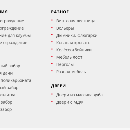
НИЯ
РАЗНОЕ
 ограждение
Винтовая лестница
 ограждение
Вольеры
ние для клумбы
Дымники, флюгарки
е ограждение
Кованая кровать
Колёсоотбойники
Мебель лофт
Перголы
ный забор
Разная мебель
я дачи
 поликарбоната
ДВЕРИ
ый забор
калитка
Двери из массива дуба
 забор
Двери с МДФ
 забор