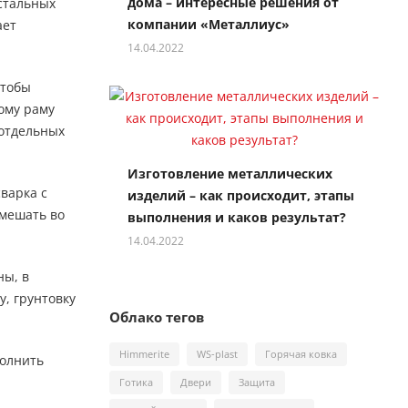
дома – интересные решения от
стальных
компании «Металлиус»
ает
14.04.2022
чтобы
ому раму
 отдельных
Изготовление металлических
варка с
изделий – как происходит, этапы
 мешать во
выполнения и каков результат?
14.04.2022
ны, в
, грунтовку
Облако тегов
Himmerite
WS-plast
Горячая ковка
полнить
Готика
Двери
Защита