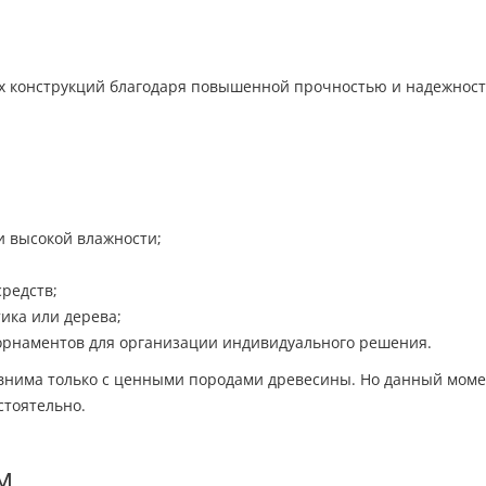
х конструкций благодаря повышенной прочностью и надежност
и высокой влажности;
редств;
тика или дерева;
орнаментов для организации индивидуального решения.
авнима только с ценными породами древесины. Но данный мом
стоятельно.
м