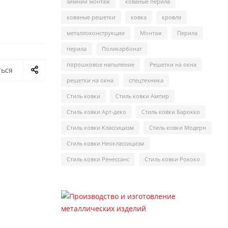
зимний монтаж
кованые перила
кованые решетки
ковка
кровля
металлоконструкции
Монтаж
Перила
перила
Поликарбонат
порошковое напыление
Решетки на окна
ться
решетки на окна
спецтехника
Стиль ковки
Стиль ковки Ампир
Стиль ковки Арт-деко
Стиль ковки Барокко
Стиль ковки Классицизм
Стиль ковки Модерн
Стиль ковки Неоклассицизм
Стиль ковки Ренессанс
Стиль ковки Рококо