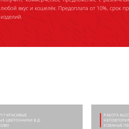
любой вкус и кошелёк. Предоплата от 10%, срок пр
изделий.
717 КРАСИВЫЕ
РАБОТА №227
Е ЦВЕТОЧНИКИ В Д.
НЕПОВТОРИ
КОВО
КОВАНЫЕ ПЕ