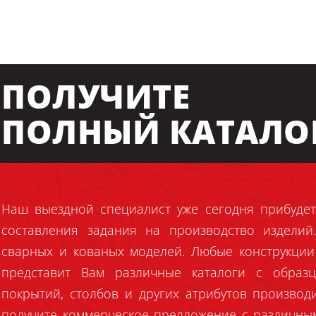
ПОЛУЧИТЕ
ПОЛНЫЙ КАТАЛО
Наш выездной специалист уже сегодня прибудет
составления задания на производство издели
сварных и кованых моделей. Любые конструкции
представит Вам различные каталоги с образц
покрытий, столбов и других атрибутов производ
получите коммерческое предложение с различны