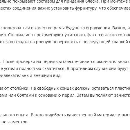
ельно покрывают составом для придания блеска. При монтаже 
местах соединения важно установить фурнитуру, что обеспечив
 использоваться в качестве рамы будущего ограждения. Важно, 
рил. Специалисты рекомендуют учитывать факт, согласно котор
яется выкладка на ровную поверхность с последующей сваркой
 После проверки на перекосы обеспечивается окончательная с
не успели полностью схватиться. В противном случае они будут
привлекательный внешний вид.
ают столбики. На свободных концах должны оставаться пласти
ми или болтами к основанию перил. Затем выполняют зачистку
большого опыта. Важно подобрать качественный материал и вы
 регламентов.