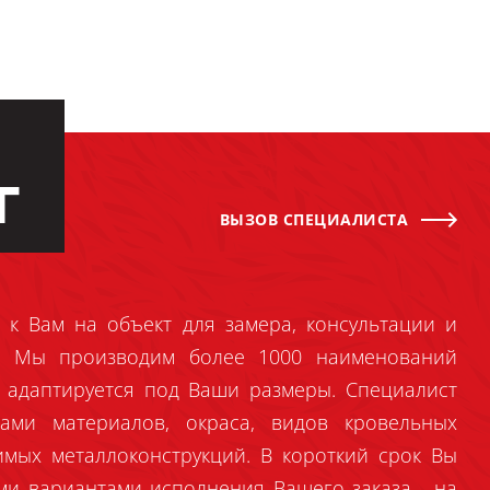
Г
ВЫЗОВ СПЕЦИАЛИСТА
 к Вам на объект для замера, консультации и
й. Мы производим более 1000 наименований
 адаптируется под Ваши размеры. Специалист
ами материалов, окраса, видов кровельных
имых металлоконструкций. В короткий срок Вы
ми вариантами исполнения Вашего заказа - на