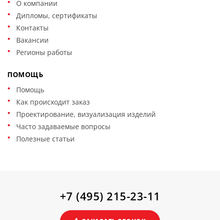
О компании
металлических изделий предполагает сварочные
Дипломы, сертификаты
работы, использование различного
Контакты
электроинструмента, лако-красочных материалов. Для
Вакансии
исключения риска используется специальные виды
сварки, панели для защиты окружающей обстановки.
Регионы работы
ПОМОЩЬ
Помощь
Как происходит заказ
Проектирование, визуализация изделий
Часто задаваемые вопросы
Полезные статьи
+7 (495) 215-23-11