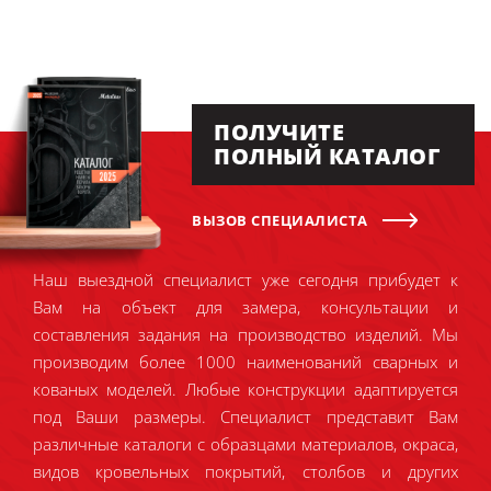
ПОЛУЧИТЕ
ПОЛНЫЙ КАТАЛОГ
ВЫЗОВ СПЕЦИАЛИСТА
Наш выездной специалист уже сегодня прибудет к
Вам на объект для замера, консультации и
составления задания на производство изделий. Мы
производим более 1000 наименований сварных и
кованых моделей. Любые конструкции адаптируется
под Ваши размеры. Специалист представит Вам
различные каталоги с образцами материалов, окраса,
видов кровельных покрытий, столбов и других