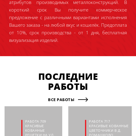
атрибутов производимых металлоконструкций. В
короткий срок Вы получите коммерческое
предложение с различными вариантами исполнения
Вашего заказа - на любой вкус и кошелёк. Предоплата
от 10%, срок производства - от 1 дня, бесплатная
визуализация изделий.
ПОСЛЕДНИЕ
РАБОТЫ
ВСЕ РАБОТЫ
РАБОТА 709
РАБОТА 717
КРАСИВЫЕ
КРАСИВЫЕ КОВАННЫЕ
КОВАННЫЕ
ЦВЕТОЧНИКИ В Д.
РЕШЕТКИ НА УЛ.
РОМАШКОВО