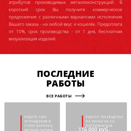
атрибутов производимых металлоконструкций. В
короткий срок Вы получите коммерческое
предложение с различными вариантами исполнения
Вашего заказа - на любой вкус и кошелёк. Предоплата
от 10%, срок производства - от 1 дня, бесплатная
визуализация изделий.
ПОСЛЕДНИЕ
РАБОТЫ
ВСЕ РАБОТЫ
РАБОТА 1565.
РАБОТА 704 РЕШЕТКИ
ОГРАЖДЕНИЯ В
НА ОКНАХ НА УЛ.
СТИЛЕ БАРОККО,
ПАРТИЗАНСКАЯ
116 000 руб.
МЕДНАЯ ПАТИНА