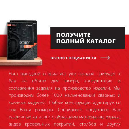
ПОЛУЧИТЕ
ПОЛНЫЙ КАТАЛОГ
ВЫЗОВ СПЕЦИАЛИСТА
Наш выездной специалист уже сегодня прибудет к
Вам на объект для замера, консультации и
составления задания на производство изделий. Мы
производим более 1000 наименований сварных и
кованых моделей. Любые конструкции адаптируется
под Ваши размеры. Специалист представит Вам
различные каталоги с образцами материалов, окраса,
видов кровельных покрытий, столбов и других