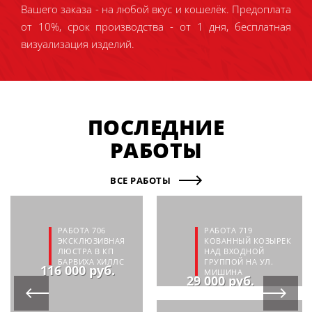
Вашего заказа - на любой вкус и кошелёк. Предоплата
от 10%, срок производства - от 1 дня, бесплатная
визуализация изделий.
ПОСЛЕДНИЕ
РАБОТЫ
ВСЕ РАБОТЫ
РАБОТА 706
РАБОТА 719
ЭКСКЛЮЗИВНАЯ
КОВАННЫЙ КОЗЫРЕК
ЛЮСТРА В КП
НАД ВХОДНОЙ
БАРВИХА ХИЛЛС
ГРУППОЙ НА УЛ.
116 000 руб.
МИШИНА
29 000 руб.