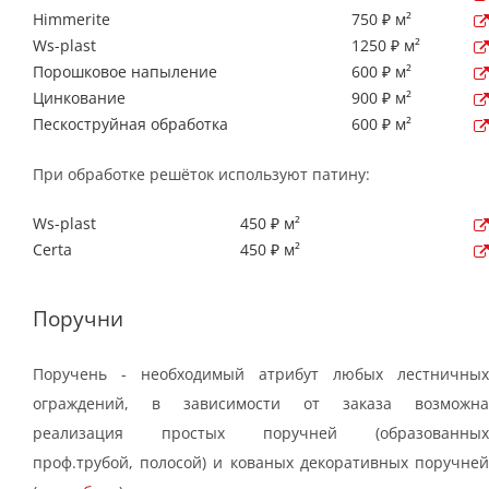
Himmerite
750 ₽ м²
Ws-plast
1250 ₽ м²
Порошковое напыление
600 ₽ м²
Цинкование
900 ₽ м²
Пескоструйная обработка
600 ₽ м²
При обработке решёток используют патину:
Ws-plast
450 ₽ м²
Certa
450 ₽ м²
Поручни
Поручень - необходимый атрибут любых лестничных
ограждений, в зависимости от заказа возможна
реализация простых поручней (образованных
проф.трубой, полосой) и кованых декоративных поручней