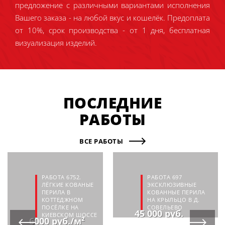
предложение с различными вариантами исполнения
Вашего заказа - на любой вкус и кошелёк. Предоплата
от 10%, срок производства - от 1 дня, бесплатная
визуализация изделий.
ПОСЛЕДНИЕ
РАБОТЫ
ВСЕ РАБОТЫ
РАБОТА 6752.
РАБОТА 697
ЛЁГКИЕ КОВАНЫЕ
ЭКСКЛЮЗИВНЫЕ
ПЕРИЛА В
КОВАННЫЕ ПЕРИЛА
КОТТЕДЖНОМ
НА КРЫЛЬЦО В Д.
ПОСЁЛКЕ НА
СОВЕЛЬЕВО
45 000 руб.
КИЕВСКОМ ШОССЕ
6000 руб./м²