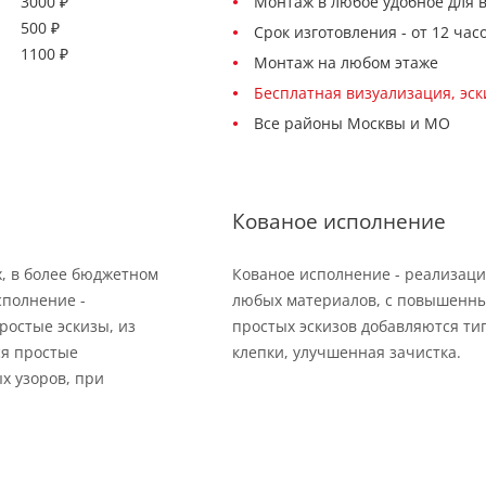
3000 ₽
Монтаж в любое удобное для 
500 ₽
Срок изготовления - от 12 час
1100 ₽
Монтаж на любом этаже
Бесплатная визуализация, эс
Все районы Москвы и МО
Кованое исполнение
х, в более бюджетном
Кованое исполнение - реализаци
сполнение -
любых материалов, с повышенны
ростые эскизы, из
простых эскизов добавляются тип
ся простые
клепки, улучшенная зачистка.
х узоров, при