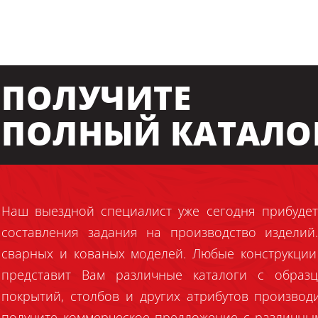
ПОЛУЧИТЕ
ПОЛНЫЙ КАТАЛО
Наш выездной специалист уже сегодня прибудет
составления задания на производство издели
сварных и кованых моделей. Любые конструкции
представит Вам различные каталоги с образц
покрытий, столбов и других атрибутов производ
получите коммерческое предложение с различны