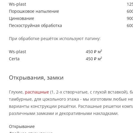
Ws-plast
125
Порошковое напыление
600
Цинкование
900
Пескоструйная обработка
600
При обработке решёток используют патину:
Ws-plast
450 ₽ м²
Certa
450 ₽ м²
Открывания, замки
Глухие,
распашные
(1, 2-х створчатые, с глухой вставкой), 
тамбурные, для цокольного этажа - мы изготовим любые н
варианты конструкции решётки. Распашные решетки комп
различными замками и декоративными накладками.
Открывание