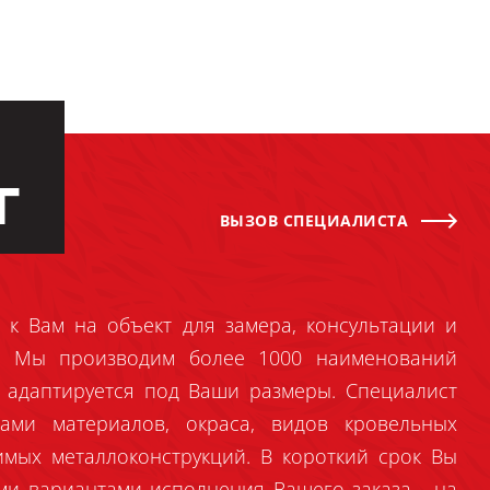
Г
ВЫЗОВ СПЕЦИАЛИСТА
 к Вам на объект для замера, консультации и
й. Мы производим более 1000 наименований
 адаптируется под Ваши размеры. Специалист
ами материалов, окраса, видов кровельных
имых металлоконструкций. В короткий срок Вы
ми вариантами исполнения Вашего заказа - на