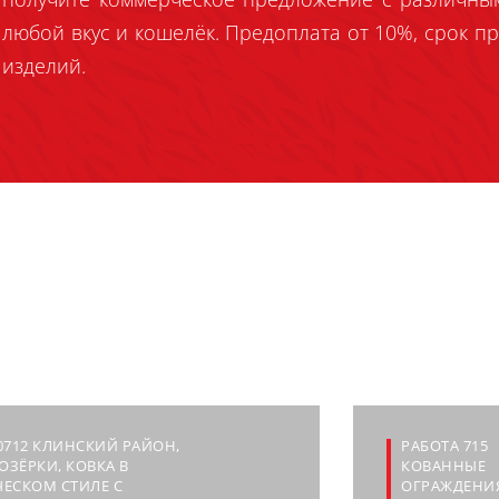
любой вкус и кошелёк. Предоплата от 10%, срок пр
изделий.
0712 КЛИНСКИЙ РАЙОН,
РАБОТА 715
ЛОЗЁРКИ, КОВКА В
КОВАННЫЕ
ЕСКОМ СТИЛЕ С
ОГРАЖДЕНИ