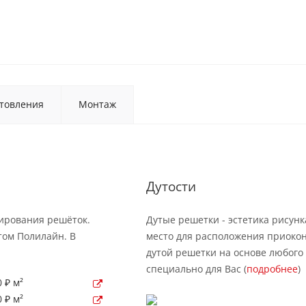
товления
Монтаж
Дутости
рирования решёток.
Дутые решетки - эстетика рисунк
том Полилайн. В
место для расположения приокон
дутой решетки на основе любого 
специально для Вас (
подробнее
)
 ₽ м²
 ₽ м²