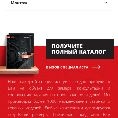
Монтаж
ПОЛУЧИТЕ
ПОЛНЫЙ КАТАЛОГ
ВЫЗОВ СПЕЦИАЛИСТА
Наш выездной специалист уже сегодня прибудет к
Вам на объект для замера, консультации и
составления задания на производство изделий. Мы
производим более 1000 наименований сварных и
кованых моделей. Любые конструкции адаптируется
под Ваши размеры. Специалист представит Вам