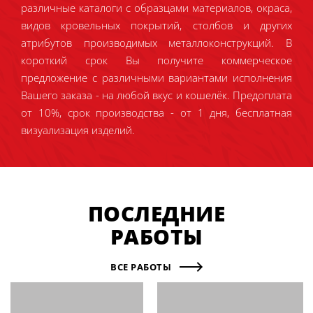
различные каталоги с образцами материалов, окраса,
видов кровельных покрытий, столбов и других
атрибутов производимых металлоконструкций. В
короткий срок Вы получите коммерческое
предложение с различными вариантами исполнения
Вашего заказа - на любой вкус и кошелёк. Предоплата
от 10%, срок производства - от 1 дня, бесплатная
визуализация изделий.
ПОСЛЕДНИЕ
РАБОТЫ
ВСЕ РАБОТЫ