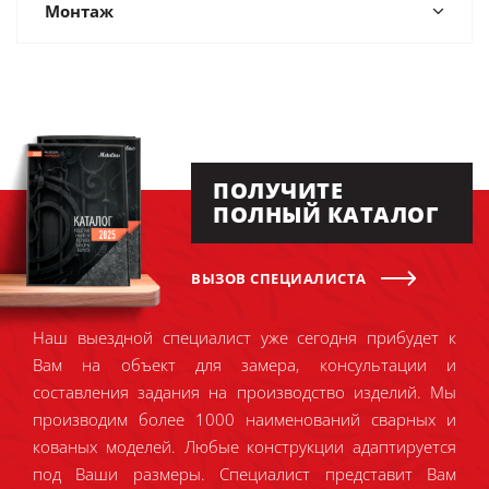
Монтаж
ПОЛУЧИТЕ
ПОЛНЫЙ КАТАЛОГ
ВЫЗОВ СПЕЦИАЛИСТА
Наш выездной специалист уже сегодня прибудет к
Вам на объект для замера, консультации и
составления задания на производство изделий. Мы
производим более 1000 наименований сварных и
кованых моделей. Любые конструкции адаптируется
под Ваши размеры. Специалист представит Вам