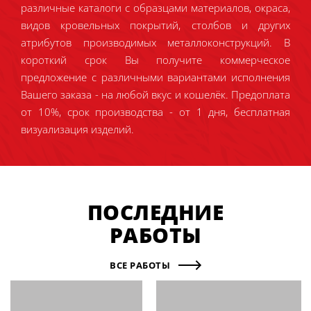
различные каталоги с образцами материалов, окраса,
видов кровельных покрытий, столбов и других
атрибутов производимых металлоконструкций. В
короткий срок Вы получите коммерческое
предложение с различными вариантами исполнения
Вашего заказа - на любой вкус и кошелёк. Предоплата
от 10%, срок производства - от 1 дня, бесплатная
визуализация изделий.
ПОСЛЕДНИЕ
РАБОТЫ
ВСЕ РАБОТЫ