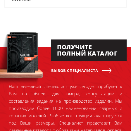
ПОЛУЧИТЕ
ПОЛНЫЙ КАТАЛОГ
ВЫЗОВ СПЕЦИАЛИСТА
Наш выездной специалист уже сегодня прибудет к
Вам на объект для замера, консультации и
составления задания на производство изделий. Мы
производим более 1000 наименований сварных и
кованых моделей. Любые конструкции адаптируется
под Ваши размеры. Специалист представит Вам
различные каталоги с образцами материалов, окраса,