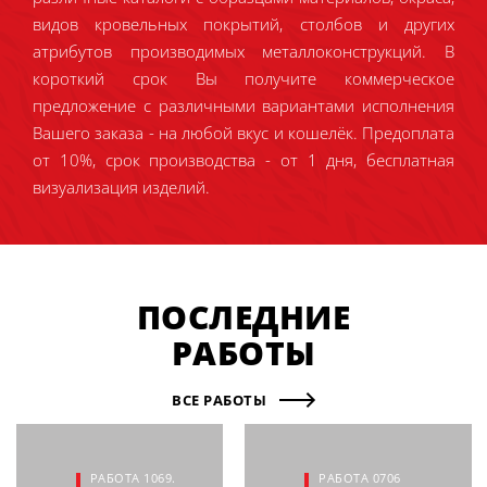
видов кровельных покрытий, столбов и других
атрибутов производимых металлоконструкций. В
короткий срок Вы получите коммерческое
предложение с различными вариантами исполнения
Вашего заказа - на любой вкус и кошелёк. Предоплата
от 10%, срок производства - от 1 дня, бесплатная
визуализация изделий.
ПОСЛЕДНИЕ
РАБОТЫ
ВСЕ РАБОТЫ
РАБОТА 1069.
РАБОТА 0706