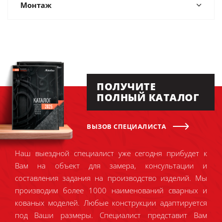
Монтаж
ПОЛУЧИТЕ
ПОЛНЫЙ КАТАЛОГ
ВЫЗОВ СПЕЦИАЛИСТА
Наш выездной специалист уже сегодня прибудет к
Вам на объект для замера, консультации и
составления задания на производство изделий. Мы
производим более 1000 наименований сварных и
кованых моделей. Любые конструкции адаптируется
под Ваши размеры. Специалист представит Вам