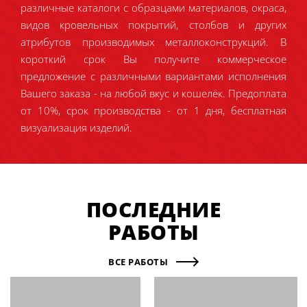
различные каталоги с образцами материалов, окраса,
видов кровельных покрытий, столбов и других
атрибутов производимых металлоконструкций. В
короткий срок Вы получите коммерческое
предложение с различными вариантами исполнения
Вашего заказа - на любой вкус и кошелёк. Предоплата
от 10%, срок производства - от 1 дня, бесплатная
визуализация изделий.
ПОСЛЕДНИЕ
РАБОТЫ
ВСЕ РАБОТЫ