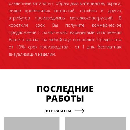
различные каталоги с образцами материалов, окраса,
видов кровельных покрытий, столбов и других
атрибутов производимых металлоконструкций. В
короткий срок Вы получите коммерческое
предложение с различными вариантами исполнения
Вашего заказа - на любой вкус и кошелёк. Предоплата
от 10%, срок производства - от 1 дня, бесплатная
визуализация изделий.
ПОСЛЕДНИЕ
РАБОТЫ
ВСЕ РАБОТЫ