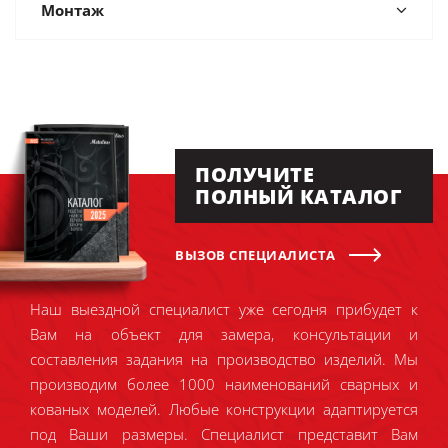
Монтаж
ПОЛУЧИТЕ
ПОЛНЫЙ КАТАЛОГ
ВЫЗОВ СПЕЦИАЛИСТА
Наш выездной специалист уже сегодня прибудет к
Вам на объект для замера, консультации и
составления задания на производство изделий. Мы
производим более 1000 наименований сварных и
кованых моделей. Любые конструкции адаптируется
под Ваши размеры. Специалист представит Вам