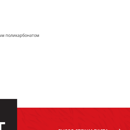
ым поликарбонатом
Г