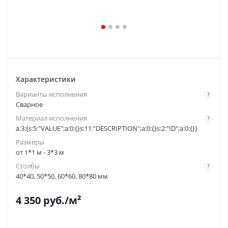
Характеристики
Варианты исполнения
?
Cварное
Материал исполнения
?
a:3:{s:5:"VALUE";a:0:{}s:11:"DESCRIPTION";a:0:{}s:2:"ID";a:0:{}}
Размеры
от 1*1 м - 3*3 м
Столбы
?
40*40, 50*50, 60*60, 80*80 мм
4 350
руб.
/м²