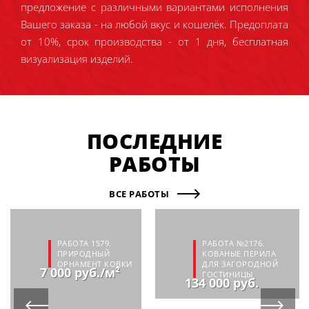
предложение с различными вариантами исполнения
Вашего заказа - на любой вкус и кошелёк. Предоплата
от 10%, срок производства - от 1 дня, бесплатная
визуализация изделий.
ПОСЛЕДНИЕ
РАБОТЫ
ВСЕ РАБОТЫ
РАБОТА 1579.
РАБОТА №2176.
ПРИРОДНЫЙ
КОВАНЫЕ ПЕРИЛА
ОРНАМЕНТ КОВКИ
ДЛЯ ЗАГОРОДНОЙ
7 000 руб./м²
ГОСТИНИЦЫ
134 000 руб.