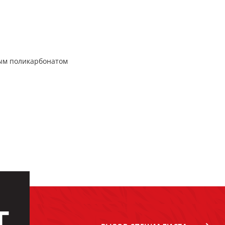
ым поликарбонатом
Г