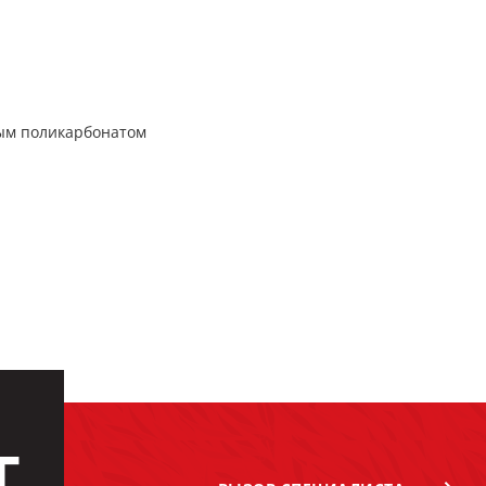
ым поликарбонатом
Г