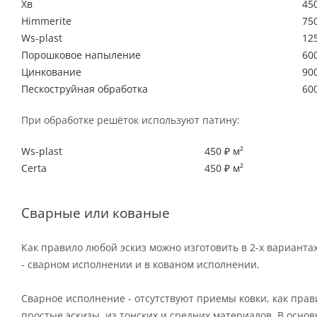
Хв
450
Himmerite
750
Ws-plast
125
Порошковое напыление
600
Цинкование
900
Пескоструйная обработка
600
При обработке решёток используют патину:
Ws-plast
450 ₽ м²
Certa
450 ₽ м²
Сварные или кованые
Как правило любой эскиз можно изготовить в 2-х варианта
- сварном исполнении и в кованом исполнении.
Сварное исполнение - отсутствуют приемы ковки, как пра
простые эскизы, из тонских и средних материалов. В осно