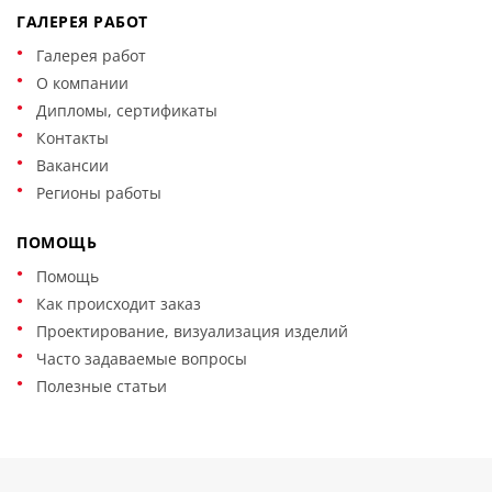
обезжиривание, грунтование, окрас, высыхание.
ГАЛЕРЕЯ РАБОТ
монтажа пола, ступеней, до чистовой отделки
помещений. В случае чистовой отделки возникает риск
Галерея работ
для окружающей обстановки, пола, стен, т.к. монтаж
О компании
металлических изделий предполагает сварочные
Дипломы, сертификаты
работы, использование различного
Контакты
электроинструмента, лако-красочных материалов. Для
Вакансии
исключения риска используется специальные виды
сварки, панели для защиты окружающей обстановки.
Регионы работы
ПОМОЩЬ
Помощь
Как происходит заказ
Проектирование, визуализация изделий
Часто задаваемые вопросы
Полезные статьи