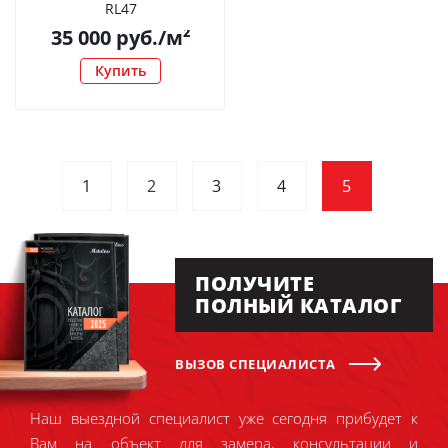
RL47
35 000
руб.
/м²
Купить
1
2
3
4
5
ПОЛУЧИТЕ
ПОЛНЫЙ КАТАЛОГ
ВЫЗОВ СПЕЦИАЛИСТА
Наш выездной специалист уже сегодня прибудет к
Вам на объект для замера, консультации и