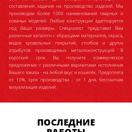
составления задания на производство изделий. Мы
производим более 1000 наименований сварных и
кованых моделей. Любые конструкции адаптируется
под Ваши размеры. Специалист представит Вам
различные каталоги с образцами материалов, окраса,
видов кровельных покрытий, столбов и других
атрибутов производимых металлоконструкций. В
короткий срок Вы получите коммерческое
предложение с различными вариантами исполнения
Вашего заказа - на любой вкус и кошелёк. Предоплата
от 10%, срок производства - от 1 дня, бесплатная
визуализация изделий.
ПОСЛЕДНИЕ
РАБОТЫ